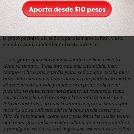
una foto privada”
Por su parte, después de que comenzara a circular la
fotografía por internet, la estudiante dio su versión del
suceso en su cuenta de Facebook, en la que asegura que
le pidió permiso a la señora para tomarse la foto, y ésta
accedió. Aquí puedes leer el texto íntegro:
“A ver gente que esta compartiendo ese link, esa foto
tiene ya tiempo.. Y esa foto esta mal entendida, hace
tiempo yo hice una guardia y una señora que estaba muy
enfermita me tuvo mucha confianza de platicarme ciertas
situaciones de su vida y como era el primer día de mi
practica yo quise tener obviamente un recuerdo, tome
varias fotos y le pedí permiso a la señora de tomar una
foto de nosotras, a lo cual la señora acepto, la señora por
motivos de su enfermedad ni la boca podia cerrar por
falta de respiracion, tome esa y mas fotos las cuales tengo
que tener guardadas en algun album de mi computadora,
y por alguna razón esa foto logro salir asi cuando se volteo