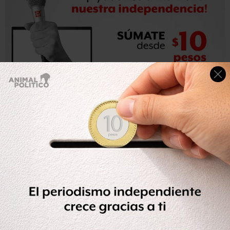
@Independent_sur
Estudiante de Medicina María José
González, debe ser expulsada inmediatamente por falta
de ética.
#México
@providamexico
— Iveth Rocío MT (@IvethRocio)
August 9, 2015
“La señora me tuvo mucha confianza; era