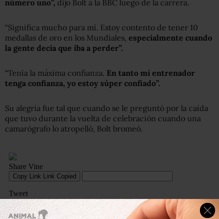
número uno”,
dijo Bolt a la BBC luego de la carrera.
“Significa mucho para mí. Estoy contento de tener 10
medallas de oro en los Mundiales,
especialmente cuando
la gente decía que iba a perder”.
“Tenía la máxima confianza.
En tanto mi entrenador
tenga confianza, yo estoy súper confiado”.
Su alegría fue tal que cuando se le preguntó por la caída
que tuvo durante la vuelta de celebración cuando una
camarógrafo lo atropelló, Bolt bromeó.