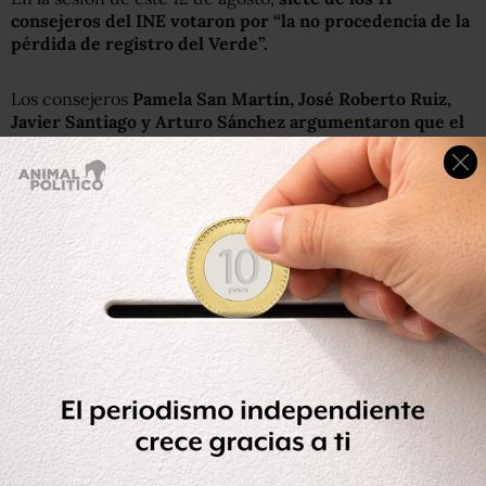
consejeros del INE votaron por “la no procedencia de la
pérdida de registro del Verde”.
Los consejeros
Pamela San Martín, José Roberto Ruiz,
Javier Santiago y Arturo Sánchez argumentaron que el
PVEM sí debía ser sancionado
tras implementar una
estrategia que incluyó promocionales en salas de cine
(“cineminutos”) siete meses antes de las campañas;
entrega de mochilas, boletos de cine y promociones en
Twitter durante el periodo de veda.
“¿Cómo puede no ser grave la conducta de un partido
político que
de forma intencional y sistemática, antes y a
lo largo del proceso electoral
hace de la violación al
Estado de Derecho su estrategia electoral?
En éste
elemento radica la gravedad extrema”, dijo San Martín.
El consejero Javier Santiago aseguró que la decisión de
preservar el registro “no aporta certeza jurídica”
porque “¿qué se requiere para que se valore la gravedad