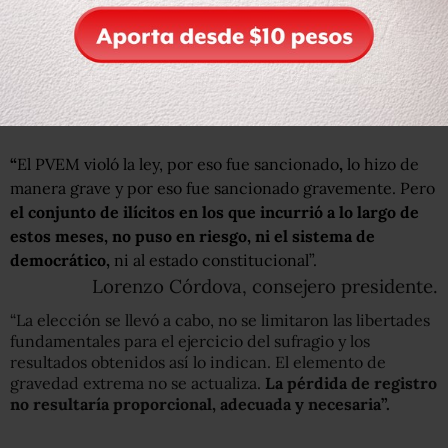
de una conducta como la desplegada e ilustrada en el
proyecto? ¿Qué más debe hacer el partido encausado?”.
Finalmente,
el Verde preserva el registro gracias a
éstos argumentos de los consejeros del INE:
“
El PVEM violó la ley, por eso fue sancionado
,
lo hizo de
manera grave y por eso fue sancionado gravemente. Pero
el conjunto de ilícitos en los que incurrió a lo largo de
estos meses, no puso en riesgo, ni el sistema de
democrático,
ni al estado constitucional”.
Lorenzo Córdova, consejero presidente.
“La elección se llevó a cabo, no se limitaron las libertades
fundamentales para el ejercicio del sufragio y los
resultados obtenidos así lo indican. El elemento de
gravedad extrema no se actualiza.
La pérdida de registro
no resultaría proporcional, adecuada y necesaria”.