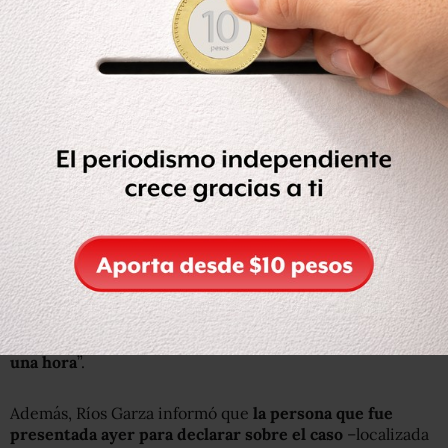
La mañana de este jueves 6 de agosto, el procurador
capitalino informó que los
presuntos asesinos
cometieron el crimen de cinco personas en en menos
de una hora
, no en tres como indicó ayer.
“
Ayer señalé que llegaron justo al medio día
, pero para
evitar especulaciones,
voy a precisar que tenemos
evidencia de que los probables responsables llegaron
minutos después de las dos de la tarde
”, dijo Ríos Garza.
En entrevista en el programa Primero Noticias, de
Televisa, el funcionario local detalló: “Salen un poco
después de las tres de la tarde. Es decir,
no estuvieron
las tres horas, sino que estuvieron aproximadamente
una hora
”.
Además, Ríos Garza informó que
la persona que fue
presentada ayer para declarar sobre el caso
–localizada