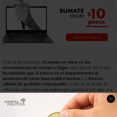
“Con la declaración,
él mismo se ubica en las
circunstancias de tiempo y lugar,
esto quiere decir que
ha señalado que sí estuvo en el departamento al
momento de estos lamentables hechos
(…)
Está en
calidad de probable responsable,
es decir, se llevan el
vehículo, salen con una maleta que pudimos ver, que era
pesada, es decir, cuando alguien se lleva bienes que no
son de su propiedad, existe un robo, pero no
necesariamente ellos entraran a robar, no, esta es una
parte de un delito que se investiga”,
dijo el procurador
del DF,
en entrevista con
Milenio Televisión
.