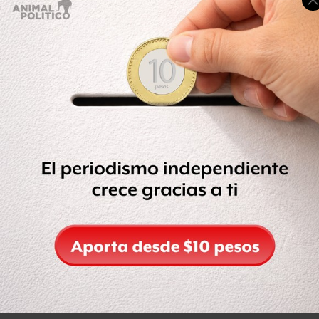
5. @click_necesario | El #calcetagate
#CalcetaGate
pic.twitter.com/PLnnuzELWT
— ClickNecesario (@click_necesario)
August 19, 2015
o – – – o – – – o
6. @mariocampos | La explicación que falta
De la fuga del Chapo no se dice nada un mes después
pero para explicar sus calcetas sí tiene tiempo
@EPN
. No
merecemos este gobierno.
— Mario Campos (@mariocampos)
August 19, 2015
o – – – o – – – o