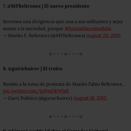
7. @MFBeltrones | El nuevo presidente
Seremos una dirigencia que una a sus militantes y sepa
sumar a la sociedad, porque
#JuntosHacemosMás
— Manlio F. Beltrones (@MFBeltrones)
August 20, 2015
o – – – o – – – o
8. @guirichuirer | El troleo
Rumbo a la toma de protesta de Manlio Fabio Beltrones…
pic.twitter.com/ipPmDkWJsX
— Gurú Político (@guruchuirer)
August 16, 2015
o – – – o – – – o
9. @SimonLevyMx | Sobre el Corredor Cultural