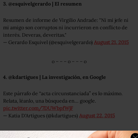
3. @esquivelgerardo | El resumen
Resumen de informe de Virgilio Andrade: "Ni mi jefe ni
mi amigo son corruptos ni incurrieron en conflicto de
interés. Deveras, deveritas."
— Gerardo Esquivel (@esquivelgerardo)
August 21, 2015
o – – – o – – – o
4. @kdartigues | La investigación, en Google
Este párrafo de “acta circunstanciada” es lo máximo.
Relata, léanlo, una búsqueda en… google.
pic.twitter.com/7DUWbpfWjF
— Katia D'Artigues (@kdartigues)
August 22, 2015
o – – – o – – – o