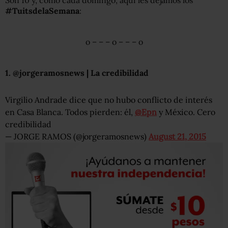
Son 10 y, como cada domingo, aquí les dejamos los
#TuitsdelaSemana
:
o – – – o – – – o
1. @jorgeramosnews | La credibilidad
Virgilio Andrade dice que no hubo conflicto de interés
en Casa Blanca. Todos pierden: él,
@Epn
y México. Cero
credibilidad
— JORGE RAMOS (@jorgeramosnews)
August 21, 2015