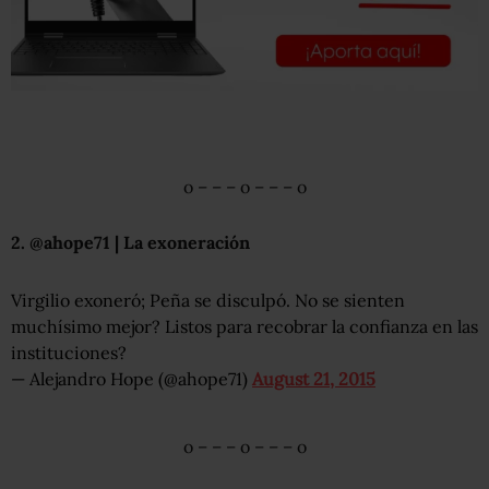
o – – – o – – – o
2. @ahope71 | La exoneración
Virgilio exoneró; Peña se disculpó. No se sienten
muchísimo mejor? Listos para recobrar la confianza en las
instituciones?
— Alejandro Hope (@ahope71)
August 21, 2015
o – – – o – – – o