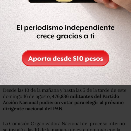
Juarez) y Querétaro.
Precisó que habrán de revisar toda la magnitud de todos
los incidentes y se presentarán las denuncias
correspondientes.
En tanto, Ricardo
Anaya confió en obtener una victoria
“contundente”.
“Nuestro llamado es a que, todas y todos
los militantes del PAN salgamos el día de hoy a votar.
Esta
debe ser una fiesta democrática, a votar de manera
libre, directa y secreta”, expresó
el aspirante a la
dirigencia del partido albiazul.
Desde las 10 de la mañana y hasta las 5 de la tarde de este
domingo 16 de agosto,
476,836 militantes del Partido
Acción Nacional pudieron votar para elegir al próximo
dirigente nacional del PAN.
La Comisión Organizadora Nacional del proceso interno
se instaló a las 10 de la mañana de este domingo con la