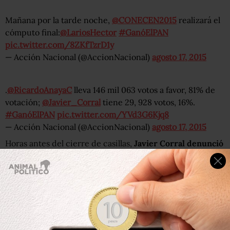
Mañana por la tarde noche,
@CONECEN2015
realizará el
cómputo final:
@LariosHector
#GanóElPAN
pic.twitter.com/8ZKfTzrD1y
— Acción Nacional (@AccionNacional)
agosto 17, 2015
.
@RicardoAnayaC
lleva 146 mil 063 votos a favor, 81% de
votación;
@Javier_Corral
tiene 29, 928 votos, 16%.
#GanóElPAN
pic.twitter.com/YVd3G6Kjq8
— Acción Nacional (@AccionNacional)
agosto 17, 2015
Horas antes del cierre de casillas,
Javier Corral denunció
“acarreo descarado” en al menos ocho estados
para
favorecer a su contrincante, Ricardo Anaya.
Entrevistado luego emitir su voto, el senador con licencia
detalló que presentará las fotografías de los “acarreos”
detectados en Guanajuato, Veracruz, Tamaulipas,
Jalisco, Nuevo León, Puebla, Distrito Federal (en Benito