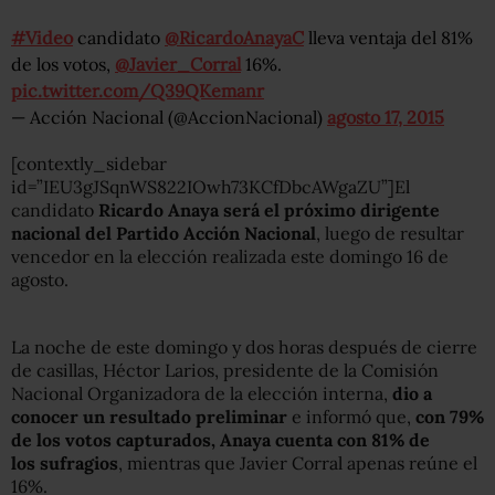
#Video
candidato
@RicardoAnayaC
lleva ventaja del 81%
de los votos,
@Javier_Corral
16%.
pic.twitter.com/Q39QKemanr
— Acción Nacional (@AccionNacional)
agosto 17, 2015
[contextly_sidebar
id=”IEU3gJSqnWS822IOwh73KCfDbcAWgaZU”]El
candidato
Ricardo Anaya será el próximo dirigente
nacional del Partido Acción Nacional
, luego de resultar
vencedor en la elección realizada este domingo 16 de
agosto.
La noche de este domingo y dos horas después de cierre
de casillas, Héctor Larios, presidente de la Comisión
Nacional Organizadora de la elección interna,
dio a
conocer un resultado preliminar
e informó que,
con 79%
de los votos capturados, Anaya cuenta con 81% de
los sufragios
, mientras que Javier Corral apenas reúne el
16%.