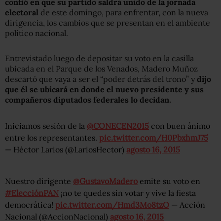
confió en que su partido saldrá unido de la jornada
electoral
de este domingo, para enfrentar, con la nueva
dirigencia, los cambios que se presentan en el ambiente
político nacional.
Entrevistado luego de depositar su voto en la casilla
ubicada en el Parque de los Venados, Madero Muñoz
descartó que vaya a ser el “poder detrás del trono” y
dijo
que él se ubicará en donde el nuevo presidente y sus
compañeros diputados federales lo decidan.
Iniciamos sesión de la
@CONECEN2015
con buen ánimo
entre los representantes.
pic.twitter.com/H0PbxhmJ75
— Héctor Larios (@LariosHector)
agosto 16, 2015
Nuestro dirigente
@GustavoMadero
emite su voto en
#ElecciónPAN
¡no te quedes sin votar y vive la fiesta
democrática!
pic.twitter.com/Hmd3Mo8tzO
— Acción
Nacional (@AccionNacional)
agosto 16, 2015