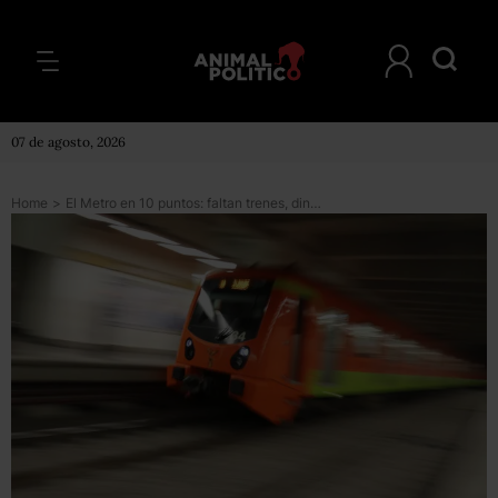
07 de agosto, 2026
Home
>
El Metro en 10 puntos: faltan trenes, dinero y equipos; sobran fallas, “vagoneros” y delitos