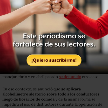
A partir del 17 de agosto arrancará un operativo de “cero
tolerancia” en contra de los “bocineros”. // Foto:
Cuartoscuro.
Conductores distraídos o ebrios
Se han detectado casos de conductores distraídos, ya
que mientras operan los trenes también hacen uso de
teléfonos celulares o tabletas electrónicas. Incluso ha
habido algunos casos de choferes en estado de ebriedad.
En
septiembre de 2014
fue dado de baja un trabajador por
manejar ebrio y en abril pasado
se denunció
otro caso.
En ese contexto, se anunció que
se aplicará
alcoholímetro aleatorio sobre todo a los conductores
luego de horarios de comida
y de la misma forma se
impedirá el uso de distractores durante la operación de