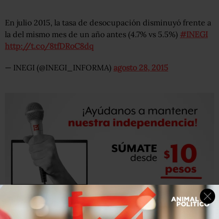
En julio 2015, la tasa de desocupación disminuyó frente a
la del mismo mes de un año antes (4.7% vs 5.5%)
#INEGI
http://t.co/8tfDRoC8dq
— INEGI (@INEGI_INFORMA)
agosto 28, 2015