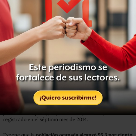
Refiere que por sexo,
la TD en los hombres bajó de 5.5 a
4.5 por ciento a tasa anual, mientras que en las mujeres
pasó de 5.4 a 5.1 por ciento
en ese periodo.
El organismo indica que
20.3 por ciento de los
desocupados carecía de estudios completos de
secundaria
, en tanto que los de mayor nivel de
instrucción representaron al 79.7 por ciento.
En cuanto a la población subocupada (aquella que declaró
tener necesidad y disponibilidad para trabajar más
horas), señala que representó 8.5 por ciento de la
población ocupada, proporción mayor al 8.3 por ciento
registrado en el séptimo mes de 2014.
Expone que la
población ocupada alcanzó 95.3 por ciento