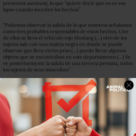
presuntos asesinos), lo que “quiere decir que es en ese
lapso cuando suceden los hechos”.
“Podemos observar la salida de lo que nosotros señalamos
como tres probables responsables de estos hechos. Uno
de ellos se lleva el vehículo rojo Mustang (…) otro de los
sujetos sale con una maleta negra en donde se puede
observar que lleva cierto peso (…) puede llevar algunos
objetos que se encontraban en este departamento (…) Se
ve posteriormente la salida de una tercera persona, todos
los sujetos de sexo masculino.”