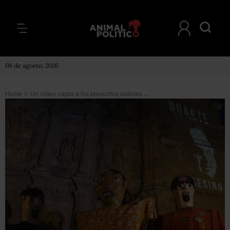
08 de agosto, 2026
Home
>
Un video capta a los presuntos autores del multihomicidio en Narvarte