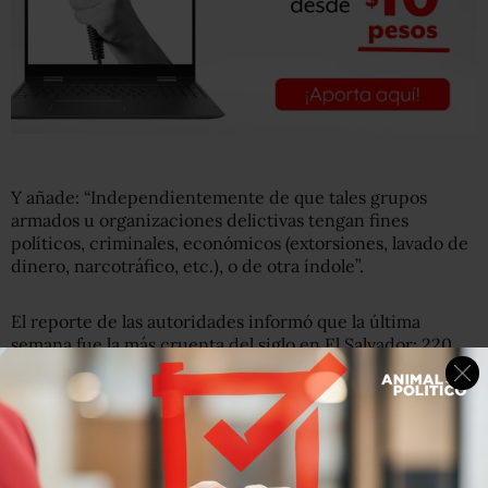
Y añade: “Independientemente de que tales grupos
armados u organizaciones delictivas tengan fines
políticos, criminales, económicos (extorsiones, lavado de
dinero, narcotráfico, etc.), o de otra índole”.
El reporte de las autoridades informó que la última
semana fue la más cruenta del siglo en El Salvador: 220
personas murieron asesinadas desde el domingo hasta
este viernes.
Además, según el Instituto de Medicina Legal, el país ya
supera en cifras de violencia a su vecino Honduras.