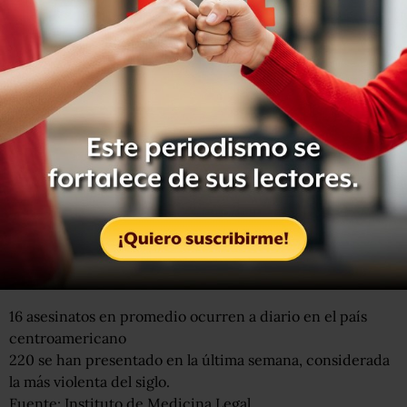
En El Salvador se han cometido hasta la fecha 3.828
homicidios, un promedio de 16 al día y supera a
Honduras, considerado el país más violento de la región,
que según los datos de su Policía Nacional hasta el 17 de
agosto se contaron 3.256 asesinatos, lo que significan 14
cada día.
La violencia en El Salvador
3.828
muertes violentas se han presentado en lo que va de 2015
en El Salvador
16
asesinatos en promedio ocurren a diario en el país
centroamericano
220
se han presentado en la última semana, considerada
la más violenta del siglo.
Fuente: Instituto de Medicina Legal