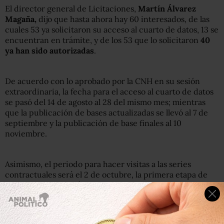
El director general de Licitaciones,
Martín Álvarez
Magaña,
dijo que hasta ahora hay 60 interesados, de las
cuales 53 ya solicitaron su acceso al cuarto de datos, 13 se
encuentran en trámite, y de los 53 que lo solicitaron
40
ya han sido autorizadas
.
De acuerdo con lo aprobado por la CNH en su sesión
extraordinaria, la fecha para el acceso al cuarto de datos
se pasó del 14 de agosto al 28 del mismo mes; mientras
que la publicación de bases actualizadas se llevó al 7 de
septiembre y la publicación de base finales al 10
noviembre.
Asimismo, el periodo para hacer visitas a las series
contractuales será el 2 de octubre, la primera etapa de
aclaraciones cerrará el 24 de agosto, la segunda etapa
cerrará el 7 de septiembre y la tercera etapa de
aclaraciones será el 5 de noviembre.