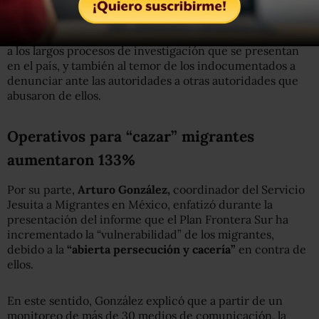
“existen serias limitantes” para que los migrantes en
México accedan a la justicia y puedan denunciar estas
agresiones. Esto, explicó la activista, debido a la dilación y
a los largos procesos de investigación que se presentan
en el país, y también al temor de los indocumentados a
denunciar ante las autoridades a otras autoridades que
abusaron de ellos.
Operativos para “cazar” migrantes
aumentaron 133%
Por su parte,
Arturo González,
coordinador del Servicio
Jesuita a Migrantes en México, enfatizó durante la
presentación del informe que el Plan Frontera Sur ha
incrementado la “vulnerabilidad” de los migrantes,
debido a la
“abierta persecución y cacería”
en contra de
ellos.
En este sentido, González explicó que a partir de un
monitoreo de más de 30 medios de comunicación, la