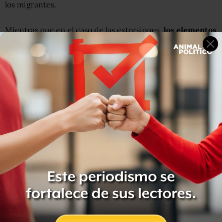
los migrantes.
Mientras que en el caso de las extorsiones,
los elementos
de la Marina y el Ejército, así como del Instituto
Nacional de Migración
, son quienes más violentaron a
migrantes: 100% de los reportes de agresiones de
marinos fue por este ilícito; 60% en el caso del Ejército; y
un 48% en el caso del INM.
“Estos datos nos permiten confirmar la participación que
estas corporaciones policíacas han tenido dentro de los
operativos de control migratorio implementados por el
INM, pero sobre todo,
la violencia e impunidad
con la
cual están actuando frente a los migrantes,
contraviniendo la protección y defensa de los derechos
humanos”, resalta el informe
Migrantes invisibles,
violencia tangible
.
Tras la presentación de estas cifras,
Rita Robles,
del
Servicio Jesuita México, advirtió en rueda de prensa que