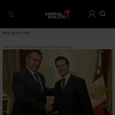
09 de agosto, 2026
Home
>
‘El Bronco’ pide ayuda a Peña Nieto para evitar la “quiebra” de Nuevo León