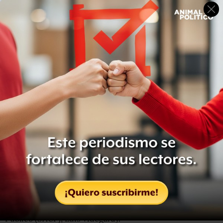
Agregó que si bien esta vista en la residencia oficial de
Los Pinos, en la Ciudad de México, es de cortesía, le
planteará a Peña Nieto “algunas cosas que
creo que es
necesario que ambos tengamos el
feeling
para poder
resolver algunos problemas que tiene Nuevo León
,
tenemos que planteárselos porque difícilmente se
pueden resolver las cosas si no se plantean”.
Luego de sostener la reunión con el presidente Peña
Nieto,
se prevé que el gobernador electo solicite
entrevistarse con integrantes del gabinete federal
,
principalmente con el secretario de Hacienda y Crédito
Público (SHCP), Luis Videgaray.