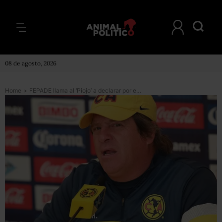
08 de agosto, 2026
Home
>
FEPADE llama al ‘Piojo’ a declarar por envío de tuits a favor del Verde