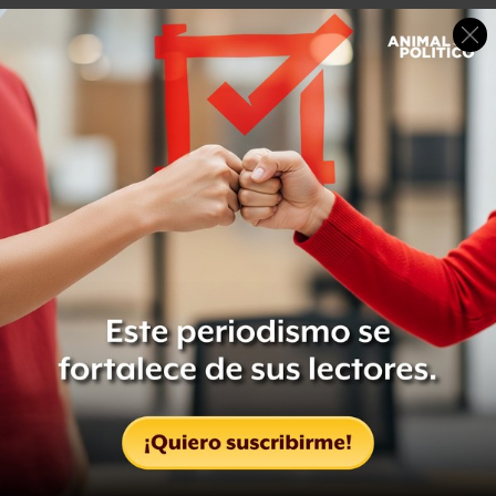
Días antes, cuestionado sobre el tema, Miguel Herrera
dijo que es “apartidista”
y que los tuits que envió a favor
del
PVEM
fueron por
convicción “con una persona que
me une una situación de amistad
, con una gente, no con
el partido”.
El Piojo
Herrera también descartó haber recibido dinero
por los tuits que envió durante la jornada electoral. El
exentrenador del Tri dijo a Fox Sports que “
me pidieron
el favor, pero no recibí un peso
, la gente sigue diciendo
que yo cobré, que busquen dónde hay un recibo, no
recibí ni un quinto,
fue por convicción propia
. Antes de
ser entrenador soy mexicano, tengo mis convicciones
bien claras”.