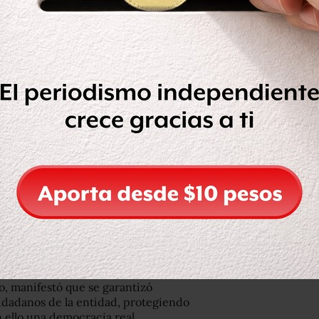
ectoral y de Participación Ciudadana
de la constancia de mayoría y validez
ra.
electoral sin precedentes en Sonora,
diseño democrático basado en la
te vinculada al imperio de la ley.
o, manifestó que se garantizó
udadanos de la entidad, protegiendo
n ello una democracia real.