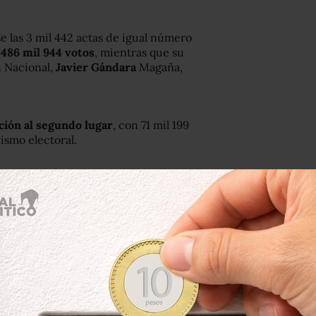
rse las 3 mil 442 actas de igual número
o
486 mil 944 votos
, mientras que su
n Nacional,
Javier Gándara
Magaña,
ción al segundo lugar
, con 71 mil 199
ismo electoral.