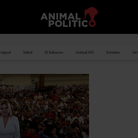
sigual
Salud
El Sabueso
Animal MX
Estados
Gén