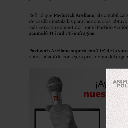
Refirió que
Pavlovich Arellano
, al contabiliza
de casillas instaladas para los comicios, obtuv
más cercano competidor por el Partido Acció
acumuló 415 mil 745 sufragios.
Pavlovich Arellano superó con 7.1% de la vota
votos, añadió la consejera presidenta del organ