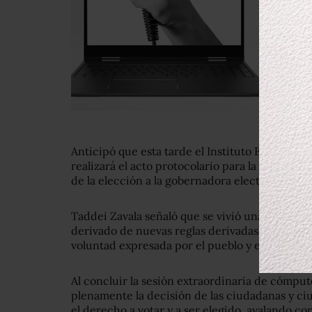
Anticipó que esta tarde el Instituto Estatal El
realizará el acto protocolario para la entrega 
de la elección a la gobernadora electa de Sono
Taddei Zavala señaló que se vivió una jornada 
derivado de nuevas reglas derivadas de un re
voluntad expresada por el pueblo y estrechamen
Al concluir la sesión extraordinaria de cómput
plenamente la decisión de las ciudadanas y ci
el derecho a votar y a ser elegido, avalando co