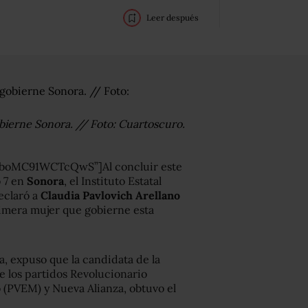
Leer después
bierne Sonora. // Foto: Cuartoscuro.
aboMC91WCTcQwS”]Al concluir este
 7 en
Sonora
, el Instituto Estatal
eclaró a
Claudia Pavlovich Arellano
rimera mujer que gobierne esta
, expuso que la candidata de la
de los partidos Revolucionario
o (PVEM) y Nueva Alianza, obtuvo el