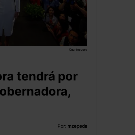
Cuartoscuro
ora tendrá por
gobernadora,
Por:
mzepeda