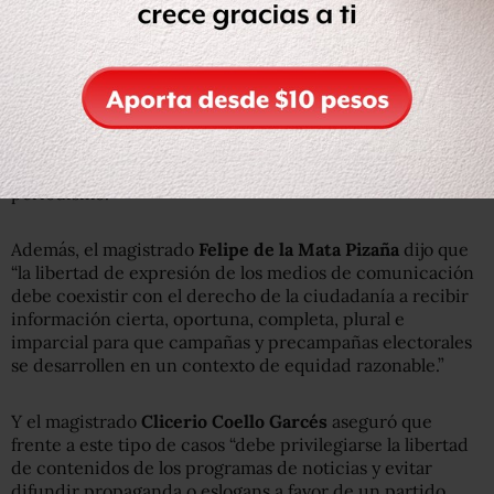
Durante su intervención, la magistrada
Gabriela
Villafuerte Coello
explicó que “la libertad de estructura,
noticia, confección, entrevistas y contenidos, está
blindada. Sin embargo, en el cierre, el creador del
reportaje realiza, sólo en esa parte, un posicionamiento
que va más allá de la libertad de expresión y de
periodismo.”
Además, el magistrado
Felipe de la Mata Pizaña
dijo que
“la libertad de expresión de los medios de comunicación
debe coexistir con el derecho de la ciudadanía a recibir
información cierta, oportuna, completa, plural e
imparcial para que campañas y precampañas electorales
se desarrollen en un contexto de equidad razonable.”
Y el magistrado
Clicerio Coello Garcés
aseguró que
frente a este tipo de casos “debe privilegiarse la libertad
de contenidos de los programas de noticias y evitar
difundir propaganda o eslogans a favor de un partido