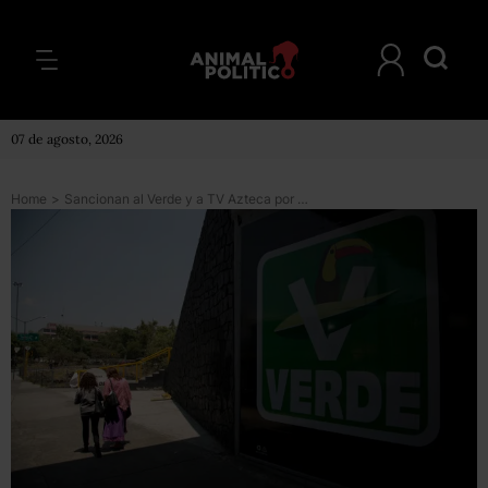
07 de agosto, 2026
Home
>
Sancionan al Verde y a TV Azteca por promocionar al partido en un reportaje