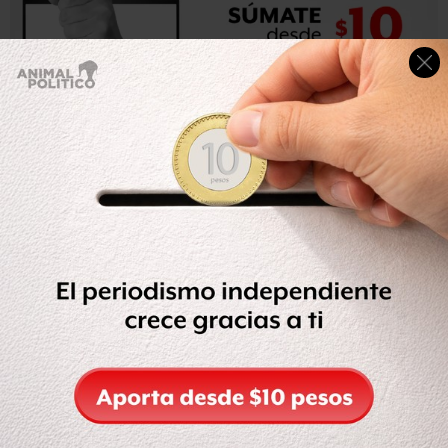
“Lo dispuesto en la presente regla resulta aplicable
a la
enajenación de los productos antes mencionados
en las
tiendas denominadas “de conveniencia” o de “cercanía”,
“mini súpers”, tiendas de autoservicio y en general
en
cualquier establecimiento en los que se enajenen al
público en general dichos productos y que se
encuentran en los refrigeradores o en el área de comida
rápida o “fast food” según se trate”, indica la Resolución.
A continuación puedes consultar la “Tercera Resolución
de Modificaciones a la Resolución Miscelánea Fiscal para