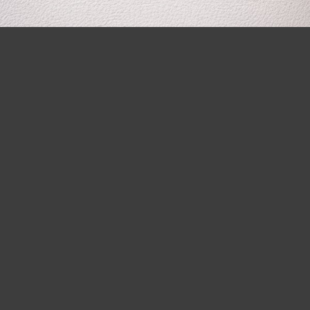
2015 y sus Anexos 1-A, 3, 7, 15, 23 y 26” completa: