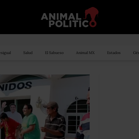
sigual
Salud
El Sabueso
Animal MX
Estados
Gén