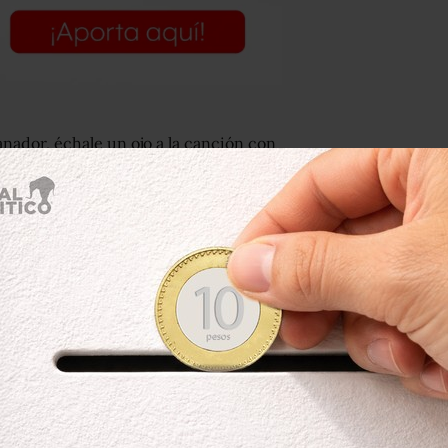
anador, échale un ojo a la canción con
el lema
#SeValeBailar–,
así como la
ión:
Toma que toma,
un éxito en la