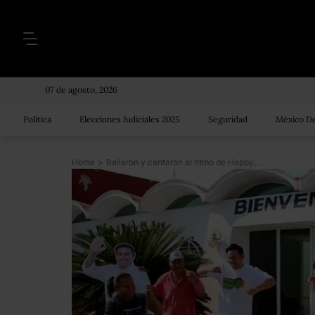
07 de agosto, 2026
Política
Elecciones Judiciales 2025
Seguridad
México De
Home
>
Bailaron y cantaron al ritmo de Happy, Call Me Maybe… y ganaron las elecciones