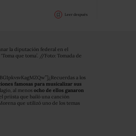
Leer después
nar la diputación federal en el
n ‘Toma que toma’. //Foto: Tomada de
BG1pkvsvKagMZQw”]¿Recuerdas a los
iones famosas para musicalizar sus
lagio, al menos
ocho de ellos ganaron
el priista que bailó una canción
Morena que utilizó uno de los temas