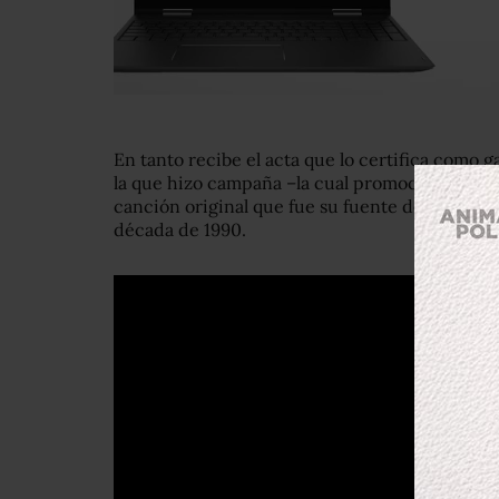
En tanto recibe el acta que lo certifica como g
la que hizo campaña –la cual promocionó con 
canción original que fue su fuente de inspirac
década de 1990.