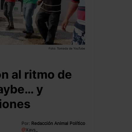
Foto: Tomada de YouTube
n al ritmo de
aybe… y
ciones
Por:
Redacción Animal Político
@
Xavs_