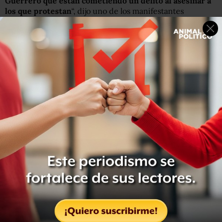
Guerrero que están cometiendo un delito al asesinar a
los que protestan
“, dijo uno de los manifestantes
mientras el féretro del joven avanza entre música de
protesta.
Asimismo, en la capital Chilpancingo integrantes de la
Coordinadora Estatal de Trabajadores de la Educación
(CETEG) protestan para exigir e
l castigo de los
supuestos federales que asesinaron al hombre,
de
acuerdo con un reporte del diario
Reforma.