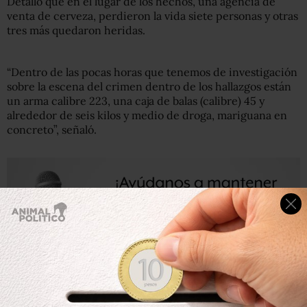
Detalló que en el lugar de los hechos, una agencia de
venta de cerveza, perdieron la vida siete personas y otras
tres más quedaron heridas.
“Dentro de las pocas horas que tenemos de investigación
sobre la escena del crimen dentro de los hallazgos están
un arma calibre 223, una caja de balas (calibre) 45 y
alrededor de seis kilos y medio de droga, mariguana en
concreto”, señaló.