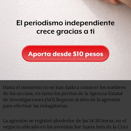
Subrayó que también “se encuentra una báscula, por lo
cual la línea de investigación primordial que tenemos es
un ataque entre bandas del crimen organizado“.
Flores Saldívar aclaró que “
tal vez” no todas las personas
acribilladas pertenecen a los grupos delictivos
, ya que
algunos de ellos al parecer trabajan como empleados en la
agencia de venta de cerveza.
Hasta el momento no se han dado a conocer los nombres
de los occisos, en tanto los peritos de la Agencia Estatal
de Investigaciones (AEI) llegaron al sitio de la agresión
para efectuar las indagatorias.
La agresión se registró alrededor de las 14:30 horas, en el
negocio ubicado en las avenidas Sor Juana Inés de la Cruz