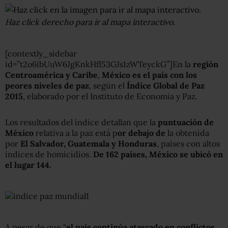
Haz click derecho para ir al mapa interactivo.
[contextly_sidebar
id=”t2o6ibUuW6JgKnkHfI53GJs1zWTeyckG”]En la
región
Centroamérica y Caribe
,
México es el país con los
peores niveles de paz
, según el
Índice Global de Paz
2015
, elaborado por el Instituto de Economía y Paz.
Los resultados del índice detallan que la
puntuación de
México
relativa a la paz está p
or debajo de
la obtenida
por
El Salvador, Guatemala y Honduras
, países con altos
índices de homicidios.
De 162 países, México se ubicó en
el lugar 144.
A pesar de que “
el país continúa atascado en conflictos