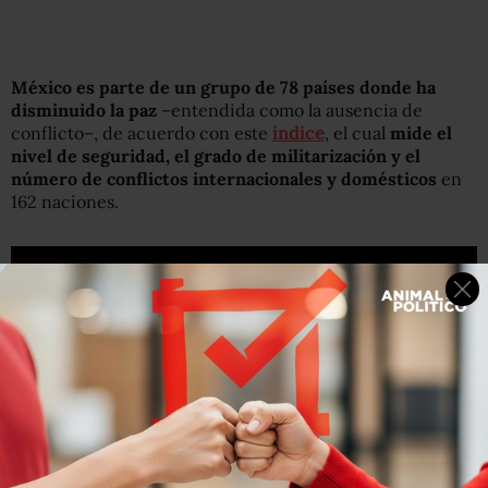
México es parte de un grupo de 78 países donde ha
disminuido la paz
–entendida como la ausencia de
conflicto–, de acuerdo con este
índice
, el cual
mide el
nivel de seguridad, el grado de militarización y el
número de conflictos internacionales y domésticos
en
162 naciones.