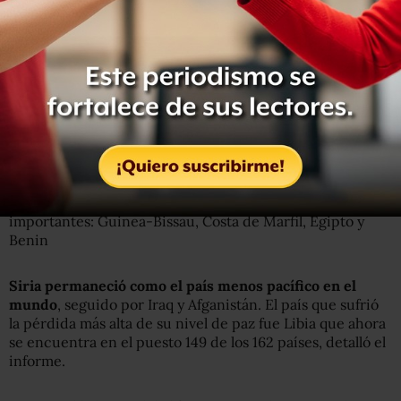
En cuanto a los resultados del Índice de Paz Global 2015,
los países más pacíficos son Islandia, Dinamarca y
Austria
. Y los países que ha registrado mejoras
importantes: Guinea-Bissau, Costa de Marfil, Egipto y
Benin
Siria permaneció como el país menos pacífico en el
mundo
, seguido por Iraq y Afganistán. El país que sufrió
la pérdida más alta de su nivel de paz fue Libia que ahora
se encuentra en el puesto 149 de los 162 países, detalló el
informe.