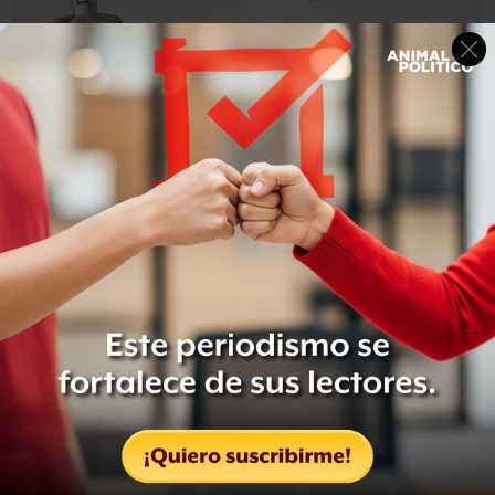
Núñez agregó que un mismo producto en una tienda
departamental se vendía al público con un IVA de 16%,
mientras que en una tienda de conveniencia se vendía
con tasa cero, cuando este producto siempre ha estado
gravado con la tasa general de dicho impuesto.
Detalló que las cuando
las “tiendas de la esquina”
, que se
encuentran dentro del Régimen de Incorporación Fiscal
(RIF),
venden estos productos al público en general, no
trasladan el IVA
, debido a que tienen un estímulo fiscal