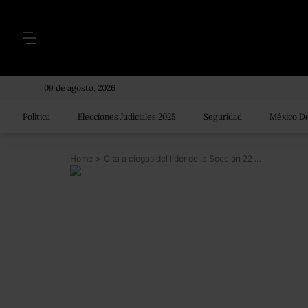
09 de agosto, 2026
Política
Elecciones Judiciales 2025
Seguridad
México De
Home
>
Cita a ciegas del líder de la Sección 22 de la CNTE de Oaxaca, Rubén Núñez