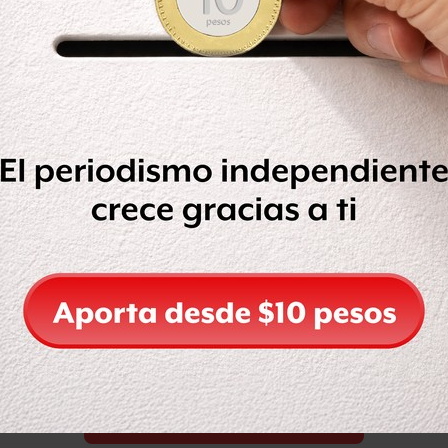
Leer después
 CNTE es hoy más vigente que nunca,
os estados, en el proceso electoral
jo principios de militarización como si
Compartir
Leer después
OCULTAR COMENTARIOS