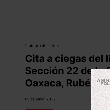
1
minuto
de lectura
Cita a ciegas del l
Sección 22 de la
Oaxaca, Rubén N
09 de junio, 2015