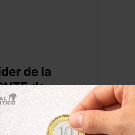
íder de la
 CNTE de
úñez
Por:
mzepeda