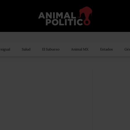
sigual
Salud
El Sabueso
Animal MX
Estados
Gén