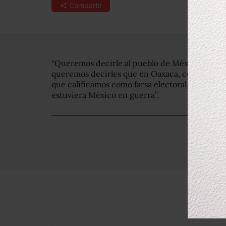
Compartir
“Queremos decirle al pueblo de México que la
queremos decirles que en Oaxaca, como en vari
que calificamos como farsa electoral, se dio ba
estuviera México en guerra”.