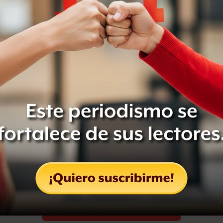
Leer después
persona non-grata”. Viniendo de él es
 déspota”, dijo el expresidente Felipe
 “non-grata” por la Asamblea
Compartir
Leer después
OCULTAR COMENTARIOS