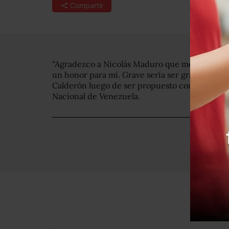
Compartir
“Agradezco a Nicolás Maduro que me declare “
un honor para mí. Grave sería ser grato para un
Calderón luego de ser propuesto como persona
Nacional de Venezuela.