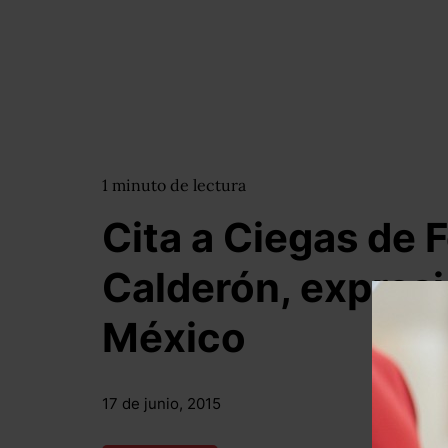
1
minuto
de lectura
Cita a Ciegas de F
Calderón, expres
México
17 de junio, 2015