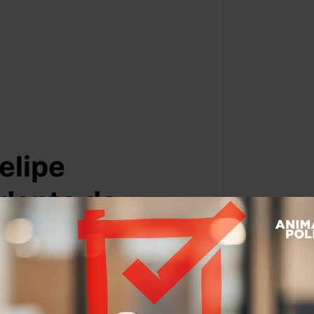
elipe
idente de
Por:
Jardiel Palomec