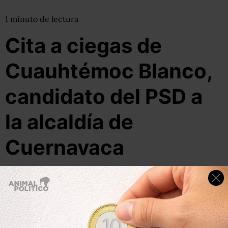
1
minuto
de lectura
Cita a ciegas de
Cuauhtémoc Blanco,
candidato del PSD a
la alcaldía de
Cuernavaca
08 de junio, 2015
Por:
mzepeda
Compartir
Leer después