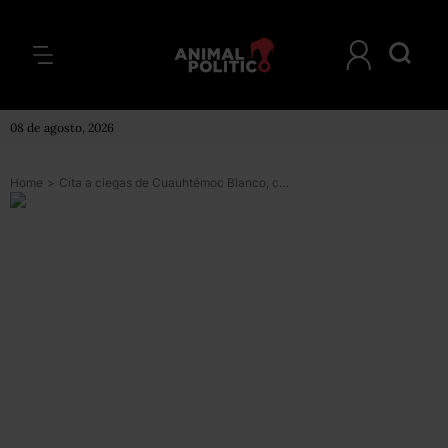
08 de agosto, 2026
Home
>
Cita a ciegas de Cuauhtémoc Blanco, candidato del PSD a la alcaldía de Cuernavaca