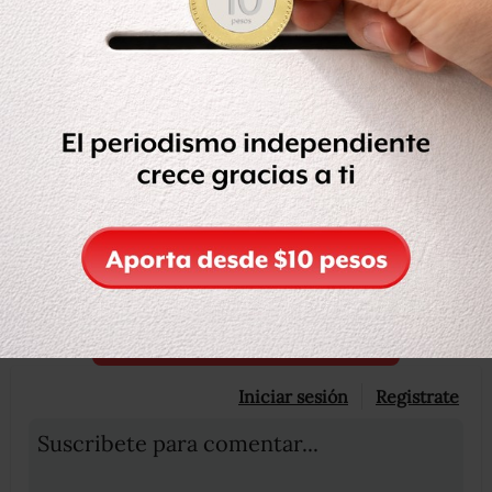
“Ya me los chingué”.
Compartir
Leer después
OCULTAR COMENTARIOS
Iniciar sesión
Registrate
Suscribete para comentar...