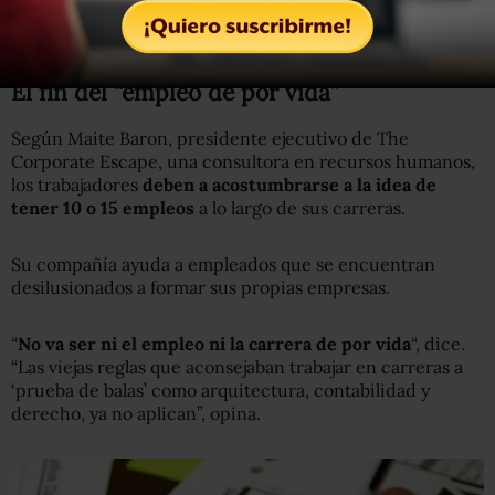
no han permanecido cerca de personas que pudieran
recomendarlos o ponerlos en contacto con empleadores”.
El fin del “empleo de por vida”
Según Maite Baron, presidente ejecutivo de The
Corporate Escape, una consultora en recursos humanos,
los trabajadores
deben a acostumbrarse a la idea de
tener 10 o 15 empleos
a lo largo de sus carreras.
Su compañía ayuda a empleados que se encuentran
desilusionados a formar sus propias empresas.
“
No va ser ni el empleo ni la carrera de por vida
“, dice.
“Las viejas reglas que aconsejaban trabajar en carreras a
‘prueba de balas’ como arquitectura, contabilidad y
derecho, ya no aplican”, opina.