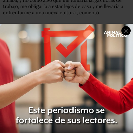
amaba; y no como algo que me tomaría largas horas de
trabajo, me obligaría a estar lejos de casa y me llevaría a
enfrentarme a una nueva cultura”, comentó.
No te acostumbres
Muchos profesionales en puestos estables, con décadas
de experiencia laboral, a menudo
cometen el error de
pensar que sus empleos se encuentran asegurados
.
Kathy Caprino, una consultora en recursos humanos que
trabaja para una firma en el estado de Connecticut,
Estados Unidos, cuenta que “he visto a cientos y cientos
de líderes corporativos, hombres y mujeres mayores de
50 años, que son despedidos de sus cargos, y es entonces
cuando se dan cuenta que
no han construido una red de
apoyo
“.
“No se han actualizado profesionalmente, no han
aprendido nada sobre las nuevas tendencias en su área y