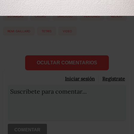
BOTARGAS
CAÍDAS
GRACIOSO
PEATONES
RELAJO
REMI GAILLARD
TETRIS
VIDEO
OCULTAR COMENTARIOS
Iniciar sesión
Registrate
Suscribete para comentar...
COMENTAR