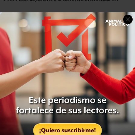
La gravedad de las lesiones se desconoce por el momento
y tampoco se sabe si entre los heridos se encuentran
terceras personas que se hallaban en el restaurante al
momento del enfrentamiento.
Swanton agregó que las
autoridades están preocupadas
de que los participantes en el tiroteo se trasladen a
otras partes de la ciudad para continuar la
confrontación
.