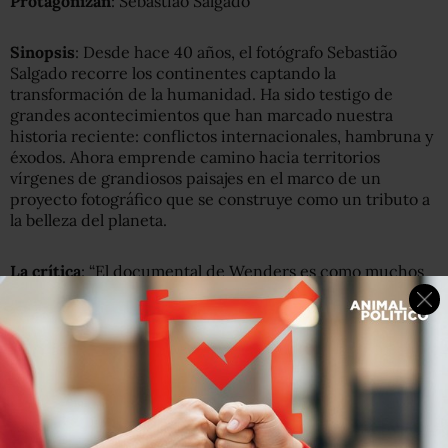
Protagonizan
: Sebastião Salgado
Sinopsis
: Desde hace 40 años, el fotógrafo Sebastião
Salgado recorre los continentes captando la
transformación de la humanidad. Ha sido testigo de
grandes acontecimientos que han marcado nuestra
historia reciente: conflictos internacionales, hambruna y
éxodos. Ahora emprende camino hacia territorios
vírgenes de grandiosos paisajes en el marco de un
proyecto fotográfico que se construye como un tributo a
la belleza del planeta.
La crítica
: “El documental de Wenders es como muchos
otros de su tipo, con un formidable y estimulante
contenido acompañado por un molde adherido a las
reglas de oro del género documental, en el que somos
guiados por Wenders y el hijo de Salgado,
Juliano
.
Salgado siempre fue un hombre con una perspectiva
óptica distintiva, que se caracterizó por escribir con luz y
sombra desde sus primeros años, retratando el trabajo de
mineros brasileños y sus salomónicas crónicas en