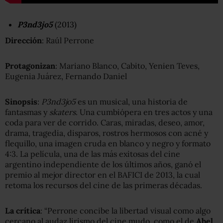
P3nd3jo5
(2013)
Dirección
: Raúl Perrone
Protagonizan
: Mariano Blanco, Cabito, Yenien Teves,
Eugenia Juárez, Fernando Daniel
Sinopsis
:
P3nd3jo5
es un musical, una historia de
fantasmas y
skaters
. Una cumbiópera en tres actos y una
coda para ver de corrido. Caras, miradas, deseo, amor,
drama, tragedia, disparos, rostros hermosos con acné y
flequillo, una imagen cruda en blanco y negro y formato
4:3. La película, una de las más exitosas del cine
argentino independiente de los últimos años, ganó el
premio al mejor director en el BAFICI de 2013, la cual
retoma los recursos del cine de las primeras décadas.
La crítica
: “Perrone concibe la libertad visual como algo
cercano al audaz lirismo del cine mudo, como el de
Abel