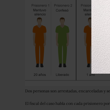
Dos personas son arrestadas, encarceladas y se le
El fiscal del caso habla con cada prisionero po