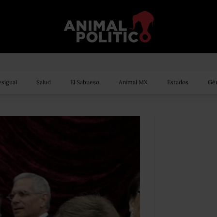
sigual
Salud
El Sabueso
Animal MX
Estados
Gén