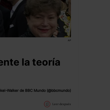
AP
nte la teoría
okel-Walker de BBC Mundo (@bbcmundo)
Leer después