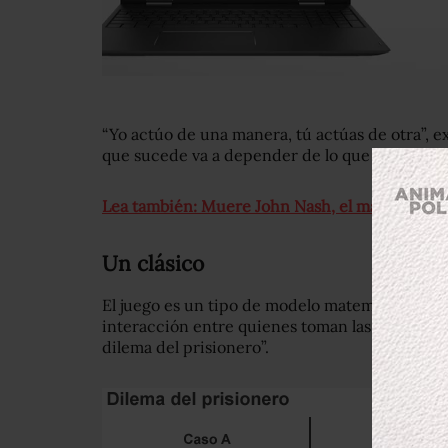
“Yo actúo de una manera, tú actúas de otra”, ex
que sucede va a depender de lo que ambos ha
Lea también: Muere John Nash, el matemático d
Un clásico
El juego es un tipo de modelo matemático para
interacción entre quienes toman las decisiones
dilema del prisionero”.