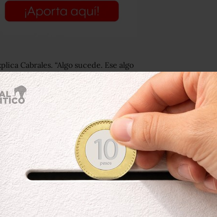
plica Cabrales. “Algo sucede. Ese algo
gamos”.
e la “mente brillante”
 entender la toma de decisión y la
. Y el mejor conocido se llama “El