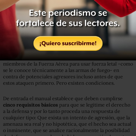
una versión del manual de Uso de la Fuerza, pero la
corporación dijo que tal documento era i
nexistente
y
que lo que estaba disponible eran los lineamientos
generales publicados en el 2012.
El manual militar
El Manual de Uso de la Fuerza, de aplicación Común a las
tres Fuerzas Armadas da luz verde a militares, marinos y
miembros de la Fuerza Aérea para usar fuerza letal –como
se le conoce técnicamente a las armas de fuego- en
contra de potenciales agresores incluso antes de que
estos ataquen primero. Pero existen condiciones.
De entrada el manual establece que deben cumplirse
cinco requisitos básicos
para que se legitime el derecho
a la defensa y por lo tanto proceda una respuesta de
cualquier tipo: Que exista un intento de agresión, que la
amenaza sea real y no hipotética, que el hecho sea actual
o inminente, que se analice racionalmente la posibilidad