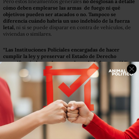
Pero estos lineamientos generales
no desglosan a detalle
cómo deben emplearse las armas de fuego ni qué
objetivos pueden ser atacados o no. Tampoco se
diferencia cuándo habría un uso indebido de la fuerza
letal,
ni si se puede disparar en contra de vehículos, de
viviendas o similares.
“Las Instituciones Policiales encargadas de hacer
cumplir la ley y preservar el Estado de Derecho
especificarán las reglas para el uso de la fuerza pública
en los manuales que contengan los procedimientos de
actuación”
indica el capítulo tres de esos lineamientos.
Públicamente los referidos manuales no se conocen si es
que existen. La Secretaría de Seguridad Pública Federal
desapareció al iniciar este sexenio pero los lineamientos
no fueron actualizados.
En la solicitud de transparencia folio 0413100019814 un
ciudadano pidió a la Policía Federal que se le facilitara