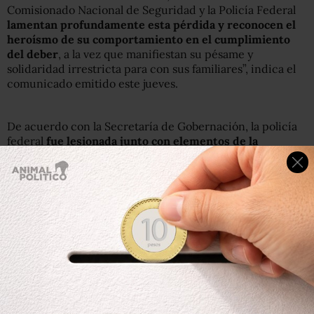
Comisionado Nacional de Seguridad y la Policía Federal
lamentan profundamente esta pérdida
y reconocen el
heroísmo de su comportamiento en el cumplimiento
del deber
, a la vez que manifiestan su pésame y
solidaridad irrestricta para con sus familiares”, indica el
comunicado emitido este jueves.
De acuerdo con la Secretaría de Gobernación, la policía
federal
fue lesionada junto con elementos de la
Secretaría de la Defensa Nacional y un miembro más de
la corporación policial,
en los hechos ocurridos el día 1°
de mayo en Jalisco.
El helicóptero sobrevolaba la ruta Casimiro Castillo-
Villa Purificación,
como parte de la Operación Jalisco –
que se activó el pasado 1 de mayo tras los bloqueos
registrados en vías de esa entidad–,
cuando fue atacado
por un personas que dispararon armas de fuego
causando un “descenso de emergencia”.