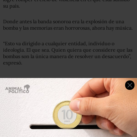
su país.
Donde antes la banda sonoroa era la explosión de una
bomba y las memorias eran horrorosas, ahora hay música.
“Esto va dirigido a cualquier entidad, individuo o
ideología. El que sea. Quien quiera que considere que las
bombas son la única manera de resolver un desacuerdo”,
expresó.