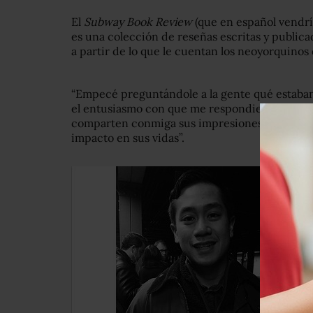
El
Subway Book Review
(que en español vendría
es una colección de reseñas escritas y public
a partir de lo que le cuentan los neoyorquinos
“Empecé preguntándole a la gente qué estaban
el entusiasmo con que me respondieron”, le c
comparten conmiga sus impresiones del libro, 
impacto en sus vidas”.