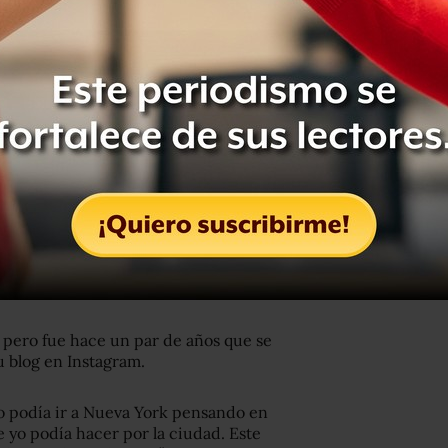
 Oscar Wao, Junot Díaz, por el
estadounidense Junot Díaz. “El
pruebas, pero son esas pruebas las que
go de lo que todos pordemos
, pero fue hace un par de años que se
 blog en Instagram.
no podía ir a Nueva York pensando en
e yo podía hacer por la ciudad. Este