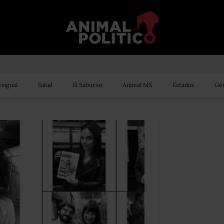
sigual
Salud
El Sabueso
Animal MX
Estados
Gén