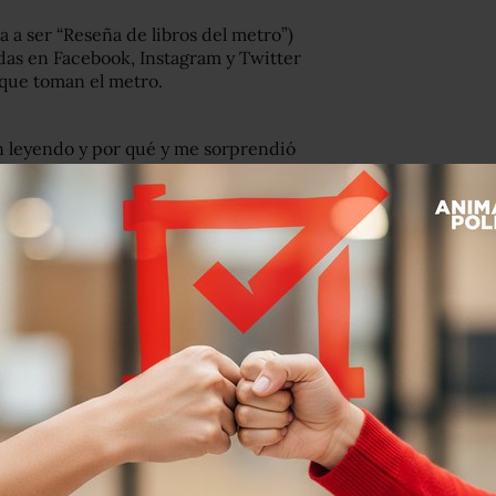
 a ser “Reseña de libros del metro”)
adas en Facebook, Instagram y Twitter
 que toman el metro.
 leyendo y por qué y me sorprendió
uenta a BBC Mundo. “No solo
sino cómo esa lectura tiene un