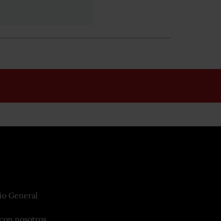
io General
con nosotros