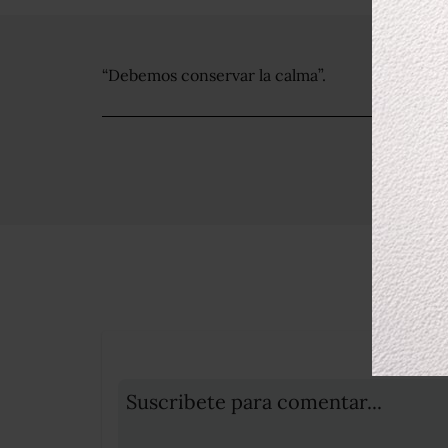
“Debemos conservar la calma”.
Suscribete para comentar...