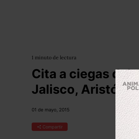
1
minuto
de lectura
Cita a ciegas del
Jalisco, Aristóte
01 de mayo, 2015
Compartir