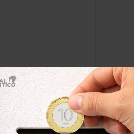
 gobernador de
les Sandoval
Por:
mzepeda
Leer después