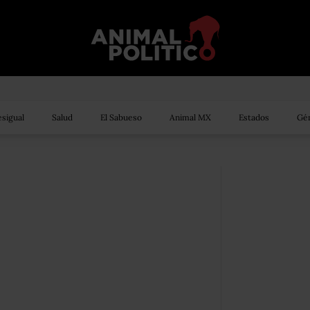
sigual
Salud
El Sabueso
Animal MX
Estados
Gén