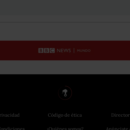
rivacidad
Código de ética
Director
Condiciones
¿Quiénes somos?
Anúnciate 