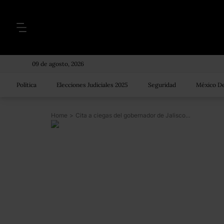
09 de agosto, 2026
Política
Elecciones Judiciales 2025
Seguridad
México De
Home
>
Cita a ciegas del gobernador de Jalisco, Aristóteles Sandoval