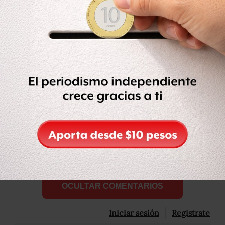
“Son tan cínicos y descarados que teniendo la ciudad
inundada de publicidad y de basura electoral, el gobierno
de la ciudad busca ahora culparnos de exceder los gastos
de campaña”.
Compartir
Leer después
OCULTAR COMENTARIOS
Iniciar sesión
Registrate