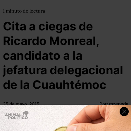
1
minuto
de lectura
Cita a ciegas de
Ricardo Monreal,
candidato a la
jefatura delegacional
de la Cuauhtémoc
25 de mayo, 2015
Por:
mzepeda
Compartir
Leer después