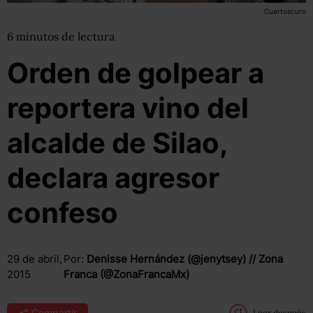
Cuartoscuro
6
minutos
de lectura
Orden de golpear a
reportera vino del
alcalde de Silao,
declara agresor
confeso
29 de abril,
Por:
Denisse Hernández (@jenytsey) // Zona
2015
Franca (@ZonaFrancaMx)
Compartir
Leer después