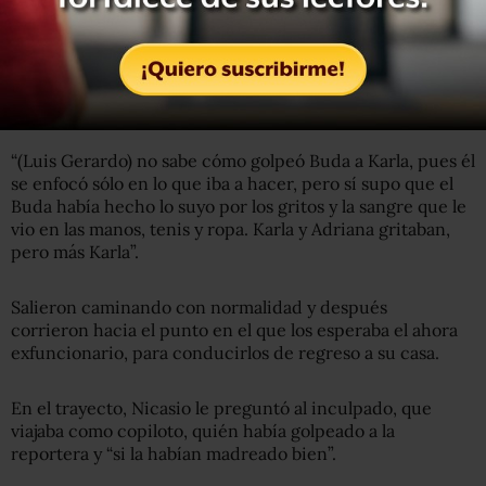
El mensaje que dejaron aquella tarde sí fue claro: “
bájale a
tus pinches notas o te va a cargar la chingada
”.
No tardaron más de cinco minutos en cometer el delito;
cada uno sabía qué tarea le correspondía.
“(Luis Gerardo) no sabe cómo golpeó Buda a Karla, pues él
se enfocó sólo en lo que iba a hacer, pero sí supo que el
Buda había hecho lo suyo por los gritos y la sangre que le
vio en las manos, tenis y ropa. Karla y Adriana gritaban,
pero más Karla”.
Salieron caminando con normalidad y después
corrieron hacia el punto en el que los esperaba el ahora
exfuncionario, para conducirlos de regreso a su casa.
En el trayecto, Nicasio le preguntó al inculpado, que
viajaba como copiloto, quién había golpeado a la
reportera y “si la habían madreado bien”.