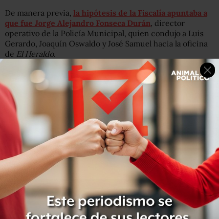
De manera previa,
la hipótesis de la Fiscalía apuntaba a
que fue Jorge Alejandro Fonseca Durán
, director
operativo de la Policía Municipal, quien condujo a Luis
Gerardo, Joaquín Oswaldo y José Samuel hacia la oficina
de
El Heraldo
.
No obstante, el testimonio del infractor asienta que, en
realidad, Fonseca Durán los condujo hasta la casa de
Aguirre Guerrero y que fue éste último quien los llevó al
lugar a bordo de una camioneta RAM blanca, propiedad
del Municipio.
Luis Gerardo describió lo que ocurrió en la pequeña
redacción: él amenazaba a la secretaria, Adriana
Elizabeth Palacios, con un cuchillo; José Samuel golpeaba
a Karla para después robar sus pertenencias y Joaquín
Oswaldo tomaba lo robado luego de haber cerrado el
portón.