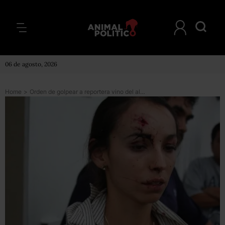
06 de agosto, 2026
Home
>
Orden de golpear a reportera vino del alcalde de Silao, declara agresor confeso