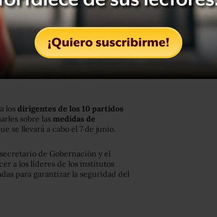
ochong
pic.twitter.com/UKvEmNQ5or
a los
dirigentes de los 10 partidos
arles sobre las
medidas de
ue se llevará a cabo el 7 de junio.
l secretario de Gobernación y el
er a los líderes de los institutos
adas para garantizar la seguridad del