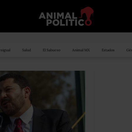
sigual
Salud
El Sabueso
Animal MX
Estados
Gén