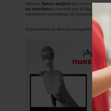
Además,
Batres aseguró
que no cree que
Gobe
los candidatos
y recordó que la Segob “no otor
estudiantes normalistas de Ayotzinapa que se
El presidente de Morena compartió la misiva e