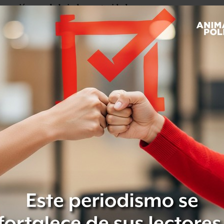
rnación pueda brindar seguridad
a
gó seguridad necesaria a los 43
 encuentran desaparecidos”.
n su cuenta de Twitter: