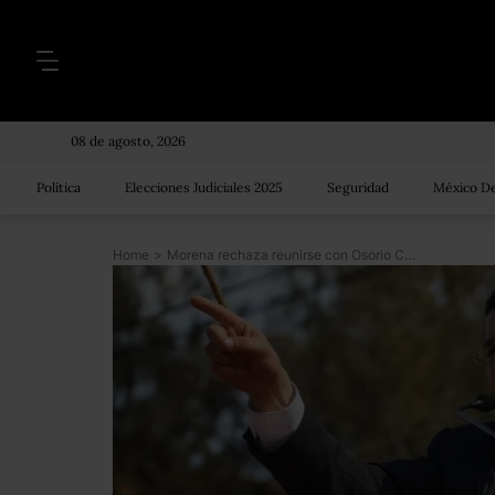
08 de agosto, 2026
Política
Elecciones Judiciales 2025
Seguridad
México De
Home
>
Morena rechaza reunirse con Osorio Chong para discutir seguridad de candidatos