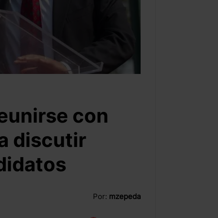
eunirse con
 discutir
didatos
Por:
mzepeda