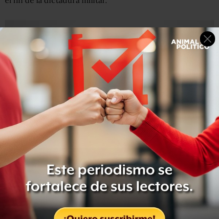
el fin de la dictadura militar.
Rousseff entra en el cuarto mes de su segundo
mandato con la popularidad por los suelos.
El índice de
aprobación es de 13%
y la mayoría cree que la presidenta
tenía conocimiento del esquema de sobornos en el que
supuestamente se desviaron más de 800 millones de