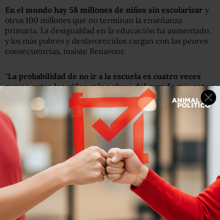
En el mundo hay 58 millones de niños sin escolarizar
y
otros 100 millones que no terminan la enseñanza
primaria. La desigualdad en la educación ha aumentado,
y los más pobres y desfavorecidos cargan con las peores
consecuencias, insiste Benavont.
“
La probabilidad de no ir a la escuela es cuatro veces
mayor entre los niños más pobres del mundo que entre
los más ricos
y cinco veces mayor la de no terminar la
enseñanza primaria” y globalmente existe una mala
calidad de aprendizaje en la enseñanza primaria hace
que todavía haya millones de niños que dejan la escuela
sin haber adquirido las competencias básicas.
Educación Para todos