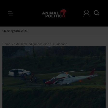
08 de agosto, 2026
Home
>
“Me sentí indignado”, dice el ciudadano que tomó las fotos del titular de la Conagua