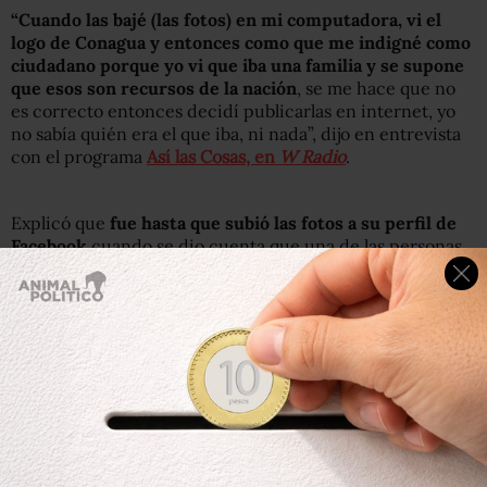
“Cuando las bajé (las fotos) en mi computadora, vi el
logo de Conagua y entonces como que me indigné como
ciudadano porque yo vi que iba una familia y se supone
que esos son recursos de la nación
, se me hace que no
es correcto entonces decidí publicarlas en internet, yo
no sabía quién era el que iba, ni nada”, dijo en entrevista
con el programa
Así las Cosas, en
W Radio
.
Explicó que
fue hasta que subió las fotos a su perfil de
Facebook
cuando se dio cuenta que una de las personas
que abordó el helicóptero era Korenfeld Federman.