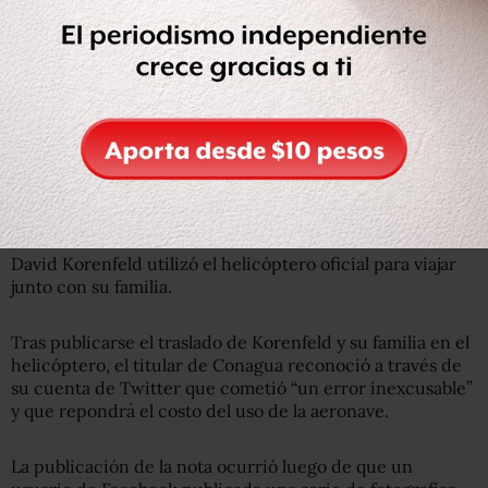
“Uno de los que las vio fue el que dijo, debe ser el director
de Conagua, Korenfeld, porque él vive ahí y es el que usa
ese helicóptero y así se empezó a hacer viral”, dijo.
David Korenfeld utilizó el helicóptero oficial para viajar
junto con su familia.
Tras publicarse el traslado de Korenfeld y su familia en el
helicóptero, el titular de Conagua reconoció a través de
su cuenta de Twitter que cometió “un error inexcusable”
y que repondrá el costo del uso de la aeronave.
La publicación de la nota ocurrió luego de que un