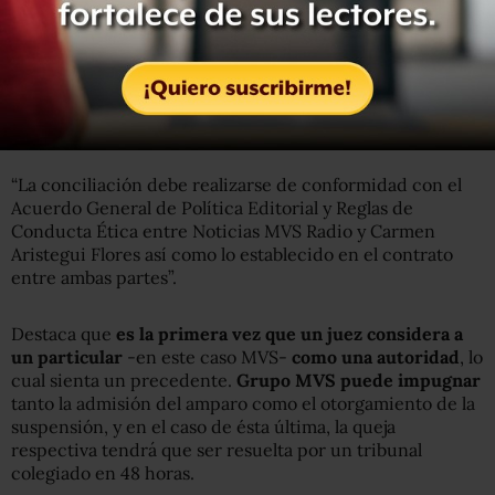
“La conciliación debe realizarse de conformidad con el
Acuerdo General de Política Editorial y Reglas de
Conducta Ética entre Noticias MVS Radio y Carmen
Aristegui Flores así como lo establecido en el contrato
entre ambas partes”.
Destaca que
es la primera vez que un juez considera a
un particular
-en este caso MVS-
como una autoridad
, lo
cual sienta un precedente.
Grupo MVS
puede impugnar
tanto la admisión del amparo como el otorgamiento de la
suspensión, y en el caso de ésta última, la queja
respectiva tendrá que ser resuelta por un tribunal
colegiado en 48 horas.