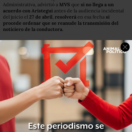
Administrativa, advirtió a
MVS
que
si no llega a un
acuerdo con Aristegui
antes de la audiencia incidental
del juicio el
27 de abril
,
resolverá
en esa fecha
si
procede ordenar que se reanude la transmisión del
noticiero de la conductora.
La suspensión también ordena a Grupo MVS dejar sin
efectos los lineamientos que MVS publicó a sus
conductores, puesto que “se advierte preliminarmente
que se pone en riesgo lo estipulado en el contrato y
además sus efectos pueden generar un efecto inhibidor
en la libertad de expresión”.