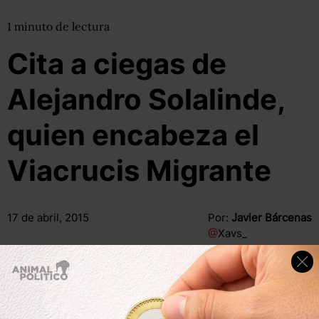
1
minuto
de lectura
Cita a ciegas de
Alejandro Solalinde,
quien encabeza el
Viacrucis Migrante
17 de abril, 2015
Por:
Javier Bárcenas
@
Xavs_
Compartir
Leer después