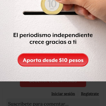
“Debo aclarar que no confiamos: ahorita estamos
revisando si el amparo no incluye ‘letras chiquitas’, es
decir, que venga derecho”, dice el padre Solalinde
sobre amparo concedido al Viacrucis Migrante.
Compartir
Leer después
OCULTAR COMENTARIOS
Iniciar sesión
Registrate
Suscribete para comentar...