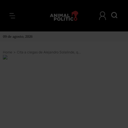
09 de agosto, 2026
Home
>
Cita a ciegas de Alejandro Solalinde, quien encabeza el Viacrucis Migrante