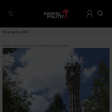
08 de agosto, 2026
Home
>
América Móvil se escinde y crea la empresa Telesites (sigue bajo el control de Slim)