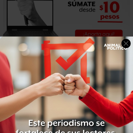
Los estados han tenido
dificultades para mantener sus
inventarios de fármacos
debido a que los fabricantes
europeos que se oponen a la pena capital se rehúsan a
vender los componentes de la inyección letal a prisiones
estadounidenses.
El patrocinador de la ley, el representante republicano
Paul Ray, argumentó que
un equipo entrenado de
tiradores es más rápido y decente que el largo proceso
involucrado en las inyecciones letales mal realizadas
, o
incluso cuando resultan de acuerdo a lo planeado.