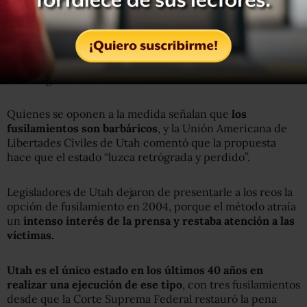
Aunque la próxima ejecución de Utah probablemente no
se dé en algunos años, Ray quiere definir un
método de
respaldo desde ahora
para que las autoridades no se
apresuren a encontrar una solución en caso de que se
mantenga el desabasto de fármacos.
Quienes se oponen a la medida señalan que
los
fusilamientos son barbáricos
, y la Unión Americana de
Libertades Civiles de Utah comentó que la propuesta
hace que el estado “luzca retrógrada y perdido”.
Legisladores de Utah dejaron de presentarle a los reos la
opción de fusilamiento en 2004, porque el método atraía
un
intenso interés de la prensa y restaba atención a las
víctimas.
Utah es el único estado en los últimos 40 años en
realizar una ejecución de ese tipo
, con tres fusilamientos
desde que la Corte Suprema Federal restauró la pena