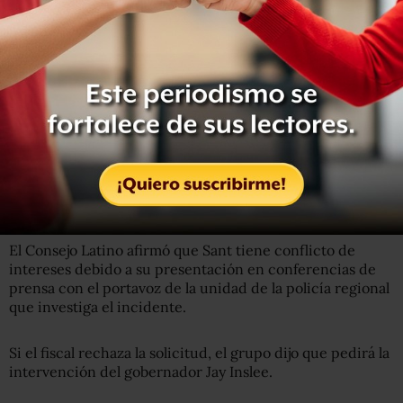
goce de sueldo en lo que concluyen las investigaciones
de los hechos.
A principios de semana, un grupo activista hispano
exigió la designación de un fiscal especial para el caso.
En una carta,
el Consejo Latino solicitó al fiscal del
condado Franklin, Shawn Sant, que se recusara de la
pesquisa, y pidió al procurador general del estado que
nombre un fiscal especial
.
El Consejo Latino afirmó que Sant tiene conflicto de
intereses debido a su presentación en conferencias de
prensa con el portavoz de la unidad de la policía regional
que investiga el incidente.
Si el fiscal rechaza la solicitud, el grupo dijo que pedirá la
intervención del gobernador Jay Inslee.