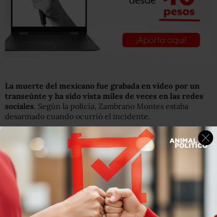
La muerte del mexicano fue grabada en video por un
transeúnte y ha sido vista miles de veces en las redes
sociales
. Según la policía, Zambrano Montes estaba
desarmado cuando ocurrió el incidente.
El tiroteo suscitó numerosas protestas y marchas en las
últimas tres semanas en Pasco, en el sureste de
Washington. La ciudad tiene 68.000 habitantes en su
mayoría hispanos, sin embargo la comunidad blanca es
preponderante entre la fuerza policial y la estructura del
poder de esta ciudad.
Los tres agentes implicados fueron suspendidos con