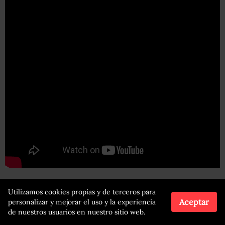
El problema es que esa canción se parece demasiado a
Utilizamos cookies propias y de terceros para
“The Air That I Breathe” de The Hollies.
Aceptar
personalizar y mejorar el uso y la experiencia
de nuestros usuarios en nuestro sitio web.