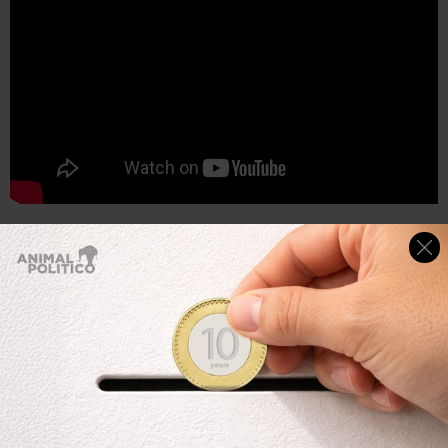
Harrison acabó siendo condenado por “plagio
inconsciente” y debió pagar más de US$500.000.
4- Michael Jackson, “Wanna be starting
something”
La canción “Wanna be starting something” abría el disco
de 1983 de Michael Jackson “Thriller”, uno de los álbumes
más exitosos de la historia del pop.