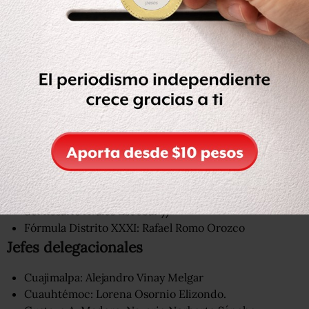
Fórmula Distrito VII: Judith Barrios Bautista y Mará
Acela Moyeda Huerta.
Fórmula Distrito XXI: Efraín Morales Sánchez y Larisa
Palmira Velarde Méndez
Fórmula Distrito XXII: Edgar Adán Montero Alarcón y
María del Refugio Aguilar Simón.
Fórmula Distrito XXV: Cecilia Ayala Sánchez y Laura
Marcela Morán Moya
Fórmula Distrito XXXI: Raúl Correa Martión y María
del Rosario Ávalos Escobar //
Fórmula Distrito XXXI: Rafael Romo Orozco
Jefes delegacionales
Cuajimalpa: Alejandro Vinay Melgar
Cuauhtémoc: Lorena Osornio Elizondo.