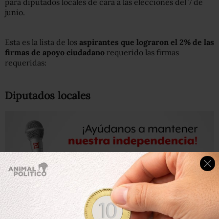
para diputados locales de cara a las elecciones del 7 de
junio.
Esta es la lista de los
aspirantes que lograron el 2% de las
firmas de apoyo ciudadano
requerido las firmas
requeridas:
Diputados locales