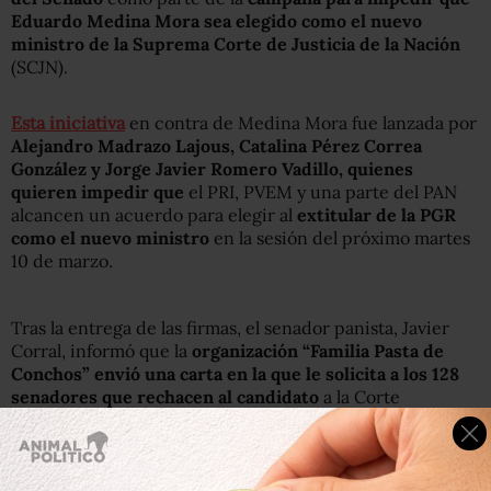
Eduardo Medina Mora sea elegido como el nuevo
ministro de la Suprema Corte de Justicia de la Nación
(SCJN).
Esta iniciativa
en contra de Medina Mora fue lanzada por
Alejandro Madrazo Lajous, Catalina Pérez Correa
González y Jorge Javier Romero Vadillo, quienes
quieren impedir que
el PRI, PVEM y una parte del PAN
alcancen un acuerdo para elegir al
extitular de la PGR
como el nuevo ministro
en la sesión del próximo martes
10 de marzo.
Tras la entrega de las firmas, el senador panista, Javier
Corral, informó que la
organización “Familia Pasta de
Conchos” envió una carta en la que le solicita a los 128
senadores que rechacen al candidato
a la Corte
propuesto por el presidente Enrique Peña Nieto.
Horas más tarde y con el voto en contra del PRD,
la