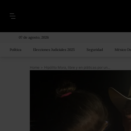
07 de agosto, 2026
Política
Elecciones Judiciales 2025
Seguridad
México De
Home
>
Hipólito Mora, libre y en pláticas por una candidatura plurinominal