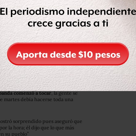
jo al periodista Ciro Gómez Leyva, de
ado
porque son una bola de rateros,
la política
“.
eguridad de Michoacán, Alfredo
dió una reunión ayer, pero se negó.
o” tras más de dos meses en prisión
 banda comenzó a tocar
, la gente se
te martes debía hacerse toda una
e mostró sorprendido pues aseguró que
r la hora; él dijo que lo que más
 en su pueblo”