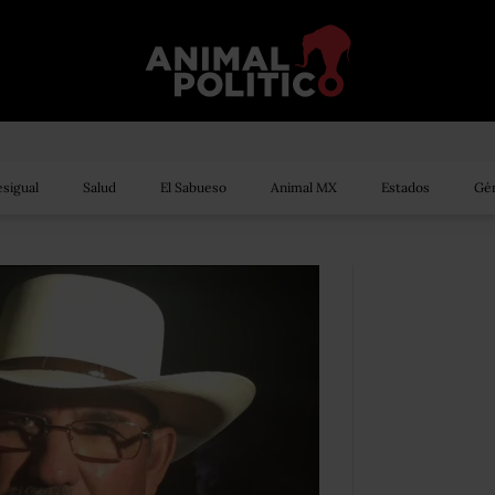
sigual
Salud
El Sabueso
Animal MX
Estados
Gén