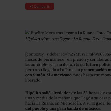
Compartir
Hipólito Mora tras llegar a La Ruana. Foto: Om
[contextly_sidebar id=”n2YM5sYDmFWe688SMd
meses de permanecer en prisión y ser liberado
las autodefensas,
no descarta su futuro políti
pero a su llegada a La Runa
su preocupación m
con Simón
El Americano
, pues hasta ese mom
liberado.
Hipólito salió alrededor de las 22 horas
de est
una y media de la mañana que llegó a su casa p
hacía La Ruana, en Michoacán. A su llegada,
fu
del pueblo y una gran banda de músicos.