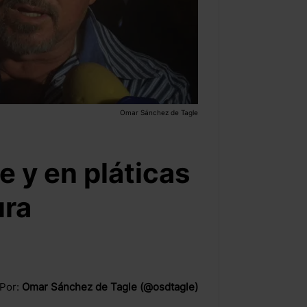
Omar Sánchez de Tagle
re y en pláticas
ura
Por:
Omar Sánchez de Tagle (@osdtagle)