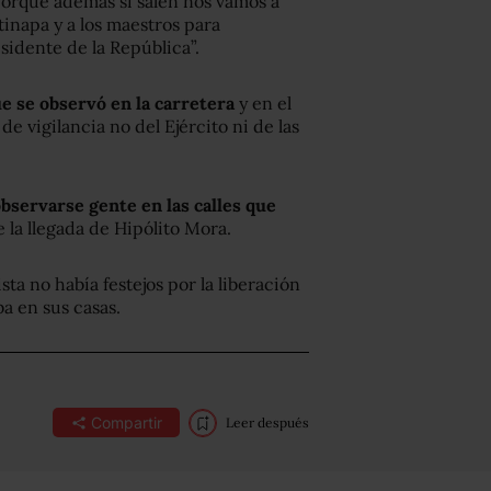
 porque además si salen nos vamos a
tinapa y a los maestros para
sidente de la República”.
ue se observó en la carretera
y en el
e vigilancia no del Ejército ni de las
bservarse gente en las calles que
 la llegada de Hipólito Mora.
ta no había festejos por la liberación
a en sus casas.
Compartir
Leer después