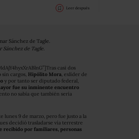
Leer después
ar Sánchez de Tagle.
AjY4hyxXrABlnG”]Tras casi dos
 sin cargos,
Hipólito Mora
, exlíder de
co
y por tanto ser diputado federal,
ayor fue su inminente encuentro
ento no sabía que también sería
e lunes 9 de marzo, pero fue justo a la
ues decidió trasladarse vía terrestre
e recibido por familiares, personas