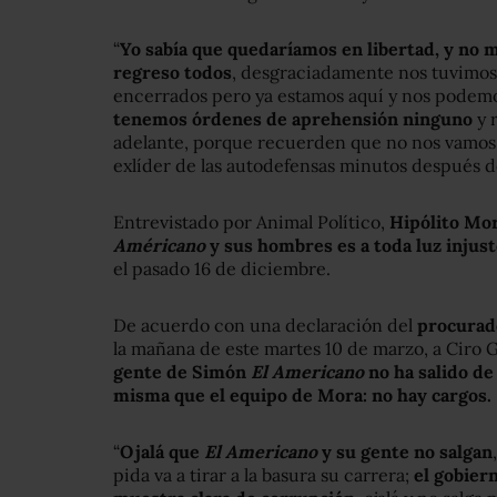
“
Yo sabía que quedaríamos en libertad, y no
regreso todos
, desgraciadamente nos tuvimos
encerrados pero ya estamos aquí y nos podemo
tenemos órdenes de aprehensión ninguno
y 
adelante, porque recuerden que no nos vamos 
exlíder de las autodefensas minutos después de 
Entrevistado por Animal Político,
Hipólito Mor
Américano
y sus hombres es a toda luz injus
el pasado 16 de diciembre.
De acuerdo con una declaración del
procurado
la mañana de este martes 10 de marzo, a Cir
gente de Simón
El Americano
no ha salido de 
misma que el equipo de Mora: no hay cargos.
“
Ojalá que
El Americano
y su gente no salgan
pida va a tirar a la basura su carrera;
el gobiern